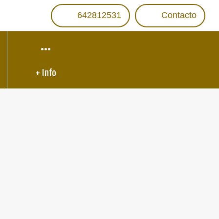
642812531
Contacto
+ Info