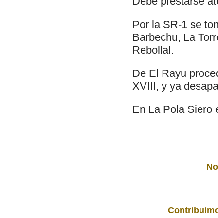
Debe prestarse at
Por la SR-1 se to
Barbechu, La Torr
Rebollal.
De El Rayu procede
XVIII, y ya desapa
En La Pola Siero e
Not
Contribuimo