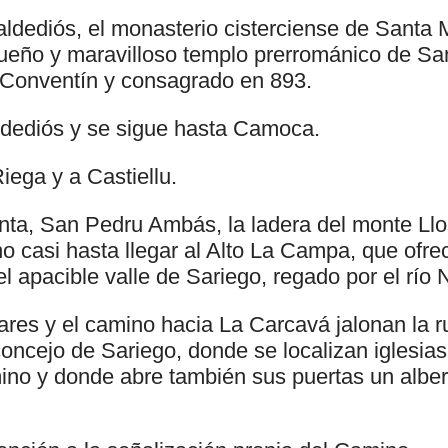
Valdediós, el monasterio cisterciense de Santa
queño y maravilloso templo prerrománico de Sa
 Conventín y consagrado en 893.
aldediós y se sigue hasta Camoca.
iega y a Castiellu.
nta, San Pedru Ambás, la ladera del monte Llo
no casi hasta llegar al Alto La Campa, que ofr
l apacible valle de Sariego, regado por el río 
ares y el camino hacia La Carcavá jalonan la r
concejo de Sariego, donde se localizan iglesia
ino y donde abre también sus puertas un albe