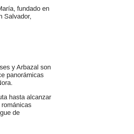
 María, fundado en
n Salvador,
ses y Arbazal son
ece panorámicas
Nora.
uta hasta alcanzar
s románicas
rgue de