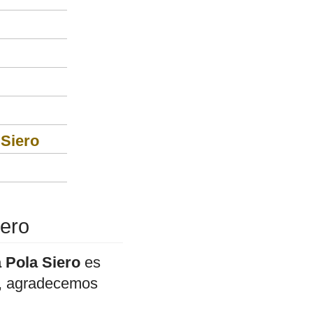
 Siero
iero
a Pola Siero
es
do, agradecemos