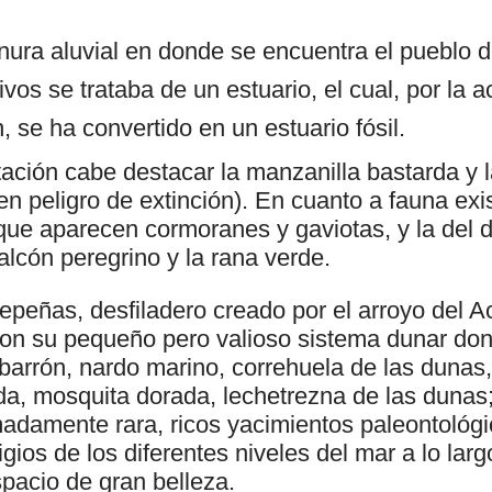
nura aluvial en donde se encuentra el pueblo 
ivos se trataba de un estuario, el cual, por la a
 se ha convertido en un estuario fósil.
tación cabe destacar la manzanilla bastarda y 
n peligro de extinción). En cuanto a fauna exi
 que aparecen cormoranes y gaviotas, y la del d
lcón peregrino y la rana verde.
peñas, desfiladero creado por el arroyo del A
on su pequeño pero valioso sistema dunar do
barrón, nardo marino, correhuela de las dunas
da, mosquita dorada, lechetrezna de las dunas
adamente rara, ricos yacimientos paleontológi
igios de los diferentes niveles del mar a lo larg
pacio de gran belleza.