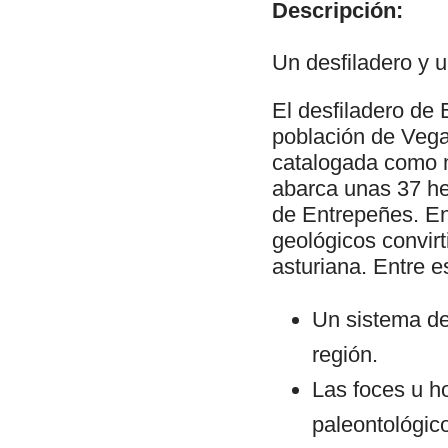
Descripción:
Un desfiladero y 
El desfiladero de
población de Vega
catalogada como m
abarca unas 37 hec
de Entrepeñes. En
geológicos convirt
asturiana. Entre 
Un sistema de
región.
Las foces u h
paleontológico