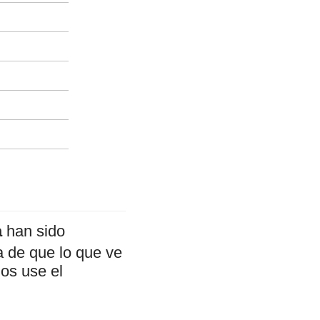
a
han sido
a de que lo que ve
mos use el