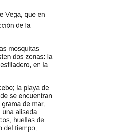
de Vega, que en
cción de la
las mosquitas
sten dos zonas: la
esfiladero, en la
cebo; la playa de
nde se encuentran
, grama de mar,
; una aliseda
cos, huellas de
o del tiempo,