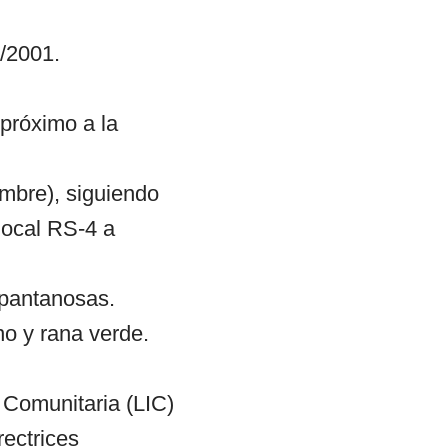
/2001.
 próximo a la
ombre), siguiendo
 local RS-4 a
 pantanosas.
no y rana verde.
 Comunitaria (LIC)
ectrices