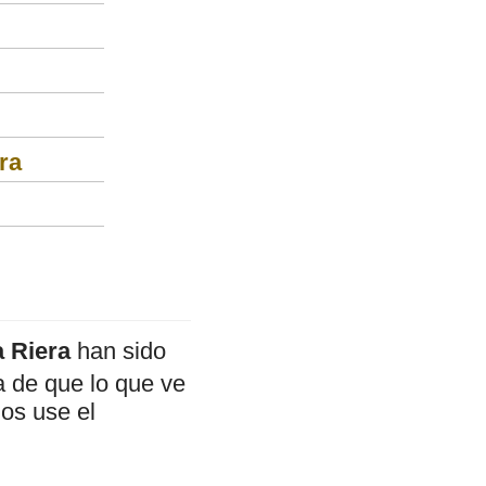
ra
 Riera
han sido
a de que lo que ve
mos use el