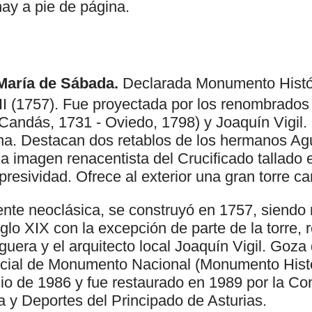
hay a pie de página.
 María de Sábada.
Declarada Monumento Históri
II (1757). Fue proyectada por los renombrados
andás, 1731 - Oviedo, 1798) y Joaquín Vigil. 
tina. Destacan dos retablos de los hermanos Ag
a imagen renacentista del Crucificado tallado
resividad. Ofrece al exterior una gran torre c
iente neoclásica, se construyó en 1757, siendo
iglo XIX con la excepción de parte de la torre,
era y el arquitecto local Joaquín Vigil. Goza 
icial de Monumento Nacional (Monumento Histór
nio de 1986 y fue restaurado en 1989 por la Co
a y Deportes del Principado de Asturias.