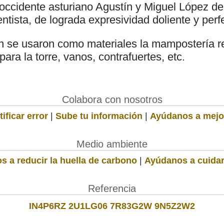
l occidente asturiano Agustín y Miguel López d
ntista, de lograda expresividad doliente y per
n se usaron como materiales la mampostería r
 para la torre, vanos, contrafuertes, etc.
Colabora con nosotros
ificar error
|
Sube tu información
|
Ayúdanos a mejo
Medio ambiente
s a reducir la huella de carbono
|
Ayúdanos a cuidar
Referencia
IN4P6RZ 2U1LG06 7R83G2W 9N5Z2W2