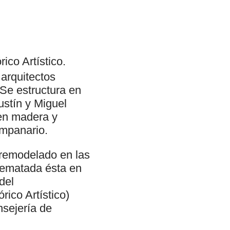
co Artístico.
 arquitectos
Se estructura en
ustín y Miguel
 en madera y
ampanario.
 remodelado en las
 rematada ésta en
del
ico Artístico)
nsejería de