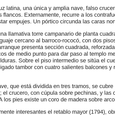
uz latina, una única y amplia nave, falso cruce
os flancos. Externamente, recurre a los contrafu
tar empujes. Un pórtico circunda las caras nort
 una llamativa torre campanario de planta cuadr
enguaje cercano al barroco-rococó, con dos piso
arranque presenta sección cuadrada, reforzada
rcos de medio punto para dar paso al templo m
duras. Sobre el piso intermedio se sitúa el cu
gado tambor con cuatro salientes balcones y 
 nave, que está dividida en tres tramos, se cubr
 el crucero, con cúpula sobre pechinas, y las c
A los pies existe un coro de madera sobre arco
mente interesantes el retablo mayor (1794), ob