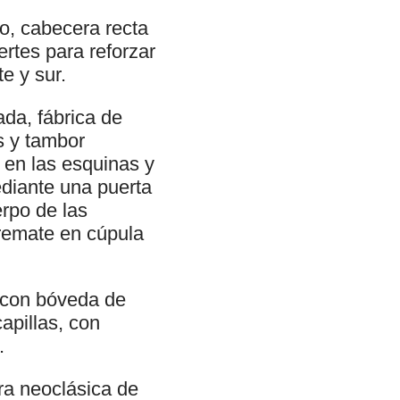
ro, cabecera recta
ertes para reforzar
e y sur.
ada, fábrica de
s y tambor
 en las esquinas y
ediante una puerta
erpo de las
remate en cúpula
e con bóveda de
apillas, con
.
ra neoclásica de