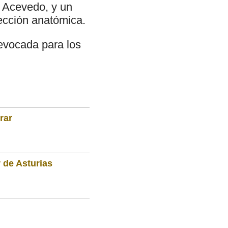
e Acevedo, y un
fección anatómica.
evocada para los
rar
 de Asturias