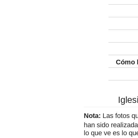
Cómo l
Igle
Nota:
Las fotos q
han sido realizad
lo que ve es lo q