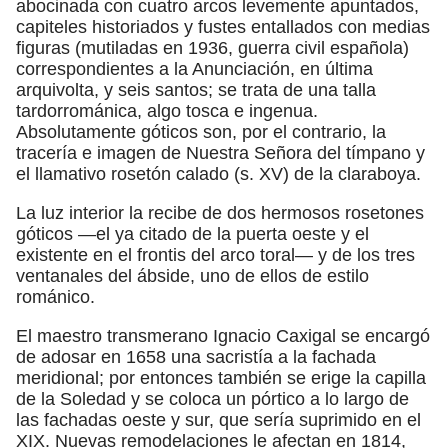
abocinada con cuatro arcos levemente apuntados,
capiteles historiados y fustes entallados con medias
figuras (mutiladas en 1936, guerra civil española)
correspondientes a la Anunciación, en última
arquivolta, y seis santos; se trata de una talla
tardorrománica, algo tosca e ingenua.
Absolutamente góticos son, por el contrario, la
tracería e imagen de Nuestra Señora del tímpano y
el llamativo rosetón calado (s. XV) de la claraboya.
La luz interior la recibe de dos hermosos rosetones
góticos —el ya citado de la puerta oeste y el
existente en el frontis del arco toral— y de los tres
ventanales del ábside, uno de ellos de estilo
románico.
El maestro transmerano Ignacio Caxigal se encargó
de adosar en 1658 una sacristía a la fachada
meridional; por entonces también se erige la capilla
de la Soledad y se coloca un pórtico a lo largo de
las fachadas oeste y sur, que sería suprimido en el
XIX. Nuevas remodelaciones le afectan en 1814,