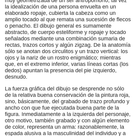
muy geometrizada de un ser antropomorfo; tal vez
la idealización de una persona envuelta en un
elaborado ropaje, cubierta la cabeza como un
amplio tocado al que remata una sucesión de flecos
o penacho. El dibujo general es sumamente
abstracto, de cuerpo esteliforme y ropaje y tocado
señalados mediante una combinación sumaria de
rectas, trazos cortos y algún zigzag. De la anatomía
sólo se anotan dos circulitos y un trazo vertical: los
ojos y la nariz de un rostro enigmático; mientras
que, en el extremo inferior, varias líneas cortas (los
dedos) apuntan la presencia del pie izquierdo,
desnudo.
La fuerza gráfica del dibujo se desprende no sólo
de la relativa buena conservación de la pintura roja,
sino, básicamente, del grabado de trazo profundo y
ancho con que fue ejecutada buena parte de la
figura. Inmediatamente a la izquierda del personaje,
otro motivo, también grabado y con algún elemento
de color, representa un arma: razonablemente, la
espada alusiva a la masculinidad del individuo y a