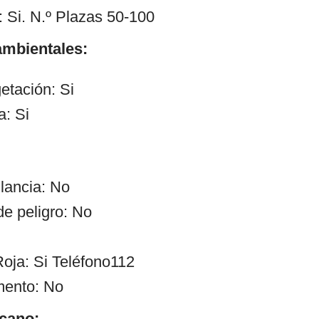
 Si. N.º Plazas 50-100
mbientales:
etación: Si
a: Si
ilancia: No
de peligro: No
oja: Si Teléfono112
mento: No
cano: