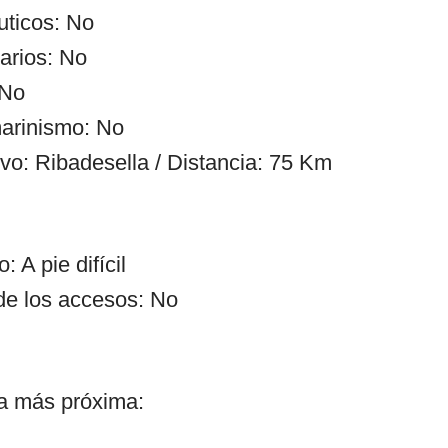
uticos: No
arios: No
 No
arinismo: No
ivo: Ribadesella / Distancia: 75 Km
 A pie difícil
de los accesos: No
ía más próxima: