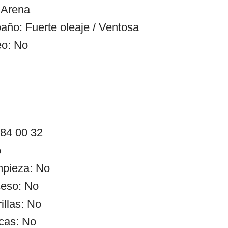
 Arena
año: Fuerte oleaje / Ventosa
eo: No
 84 00 32
o
impieza: No
ceso: No
illas: No
cas: No