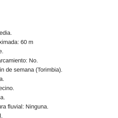
edia.
oximada: 60 m
e.
arcamiento: No.
in de semana (Torimbia).
a.
ecino.
a.
 fluvial: Ninguna.
l.