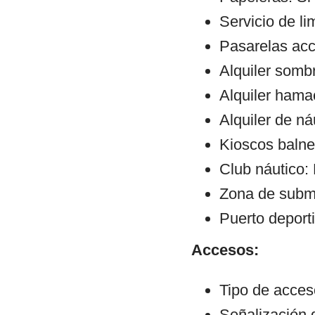
Servicio de li
Pasarelas ac
Alquiler sombr
Alquiler hama
Alquiler de ná
Kioscos balne
Club náutico:
Zona de subm
Puerto deport
Accesos:
Tipo de acceso
Señalización 