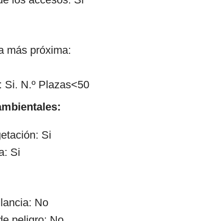
ía más próxima:
 Si. N.º Plazas<50
mbientales:
etación: Si
a: Si
ilancia: No
de peligro: No