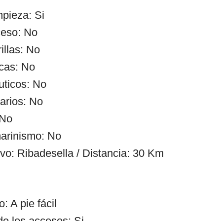
mpieza: Si
ceso: No
illas: No
cas: No
uticos: No
arios: No
 No
arinismo: No
ivo: Ribadesella / Distancia: 30 Km
: A pie fácil
de los accesos: Si