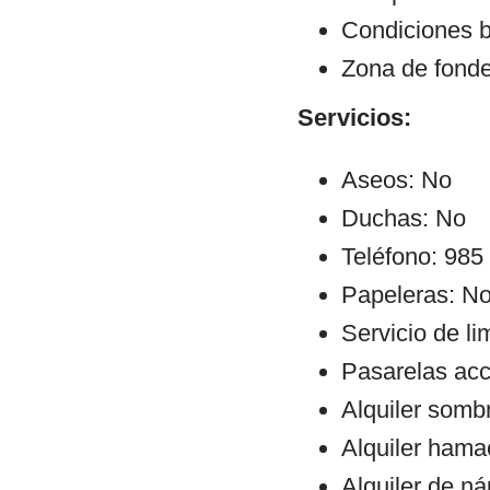
Condiciones b
Zona de fond
Servicios:
Aseos: No
Duchas: No
Teléfono: 985
Papeleras: N
Servicio de l
Pasarelas ac
Alquiler sombr
Alquiler hama
Alquiler de ná