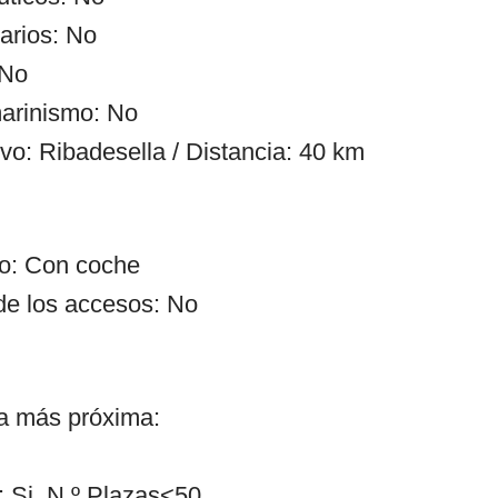
arios: No
 No
arinismo: No
vo: Ribadesella / Distancia: 40 km
so: Con coche
de los accesos: No
ía más próxima:
 Si. N.º Plazas<50