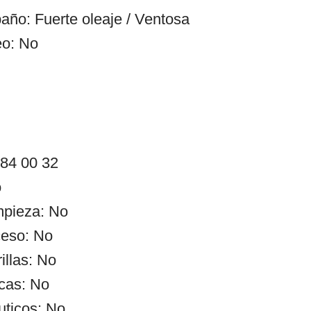
año: Fuerte oleaje / Ventosa
eo: No
 84 00 32
o
impieza: No
ceso: No
illas: No
cas: No
uticos: No