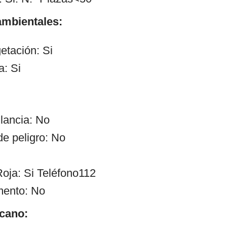
mbientales:
etación: Si
a: Si
ilancia: No
de peligro: No
oja: Si Teléfono112
mento: No
cano: