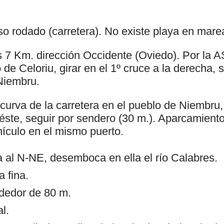
o rodado (carretera). No existe playa en marea
s 7 Km. dirección Occidente (Oviedo). Por la 
de Celoriu, girar en el 1º cruce a la derecha, s
Niembru.
urva de la carretera en el pueblo de Niembru, 
e éste, seguir por sendero (30 m.). Aparcamient
hículo en el mismo puerto.
a al N-NE, desemboca en ella el río Calabres.
 fina.
ededor de 80 m.
l.