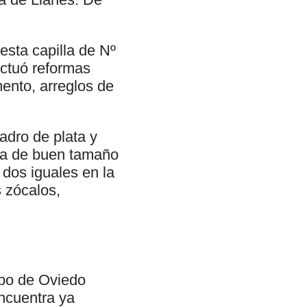
esta capilla de Nº
ctuó reformas
mento, arreglos de
uadro de plata y
ura de buen tamaño
 dos iguales en la
s zócalos,
spo de Oviedo
encuentra ya