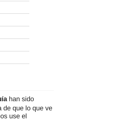
uía
han sido
a de que lo que ve
mos use el