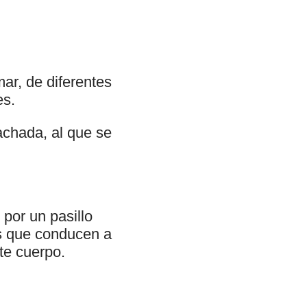
mar, de diferentes
es.
chada, al que se
 por un pasillo
os que conducen a
te cuerpo.