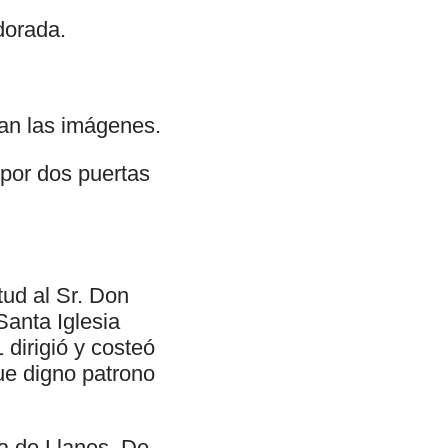
dorada.
an las imágenes.
 por dos puertas
tud al Sr. Don
Santa Iglesia
dirigió y costeó
fue digno patrono
la de Llanes. De