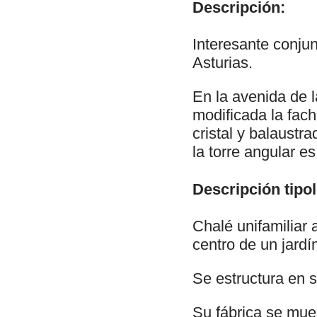
Descripción:
Interesante conjun
Asturias.
En la avenida de 
modificada la fac
cristal y balaustr
la torre angular e
Descripción tipol
Chalé unifamiliar 
centro de un jard
Se estructura en s
Su fábrica se mues