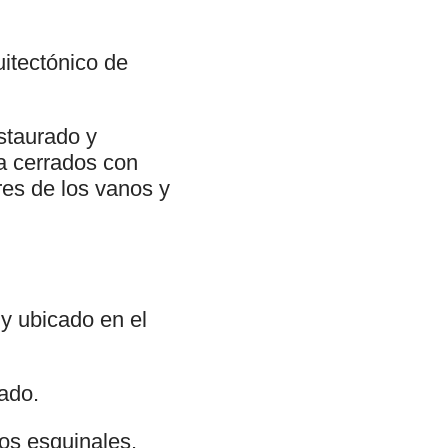
uitectónico de
staurado y
a cerrados con
res de los vanos y
 y ubicado en el
lado.
los esquinales.