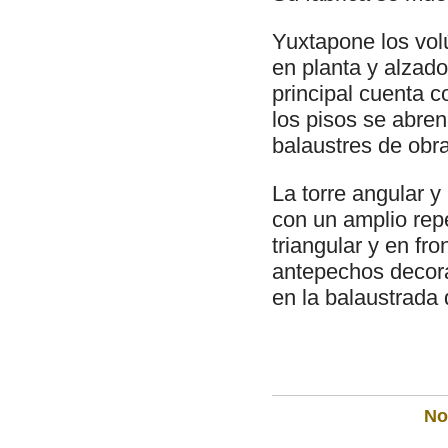
Yuxtapone los vol
en planta y alzad
principal cuenta c
los pisos se abre
balaustres de obra
La torre angular 
con un amplio repe
triangular y en fr
antepechos decora
en la balaustrada q
Not