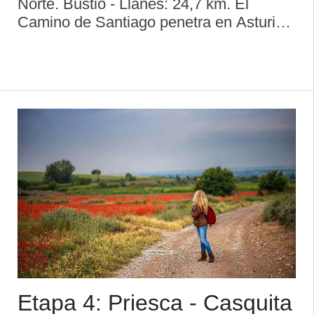
Norte. Bustio - Llanes: 24,7 km. El
Camino de Santiago penetra en Asturias
a través del puente sobre el río Deva
hasta llegar a Bustio. Se sube la Cuesta
´l Cantu y se llega a Colombres, villa que
...
Etapa 4: Priesca - Casquita