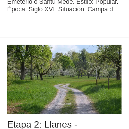
Emeterio o Santu Medé. Estilo: Popular.
Época: Siglo XVI. Situación: Campa de
San Emeterio. Estado: Deficiente. Uso
actual: Religioso. Acceso: Fácil.
Protección: Edificio incluido en el I ...
Etapa 2: Llanes -