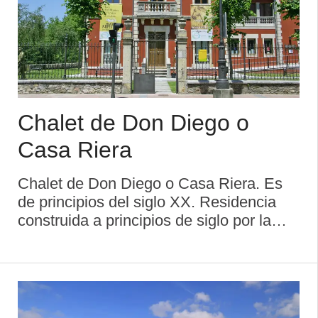
Chalet de Don Diego o
Casa Riera
Chalet de Don Diego o Casa Riera. Es
de principios del siglo XX. Residencia
construida a principios de siglo por la
familia Garro, de origen cangués y
emigrante a Méjico. A esta familia
pertenecía Doña Elena Garro, esposa
del escr ...