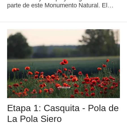
parte de este Monumento Natural. El
desfiladero de Entrepeñes y la Playa de
Vega se encuentran cerca de la
población de Vega en el concejo
asturiano de Ribadesella. Esta z ...
Etapa 1: Casquita - Pola de
La Pola Siero