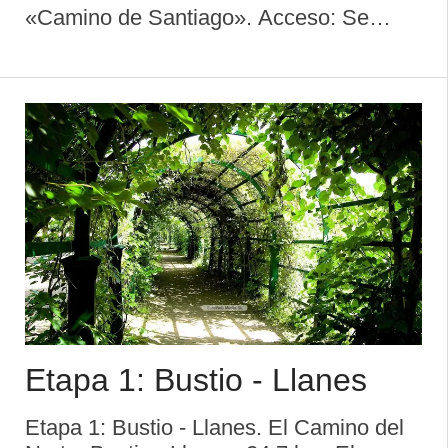
«Camino de Santiago». Acceso: Se
inicia el recorrido en Bustio (concejo de
Ribadedeva), siendo el final en Abres
(concejo de Vegadeo) Distancia: 249 km
Dificu ...
Etapa 1: Bustio - Llanes
Etapa 1: Bustio - Llanes. El Camino del