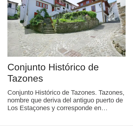
Conjunto Histórico de
Tazones
Conjunto Histórico de Tazones. Tazones,
nombre que deriva del antiguo puerto de
Los Estaçones y corresponde en
realidad a la parroquia, designa
generalmente el pequeño y hermoso
pueblo compuesto por los barrios de San