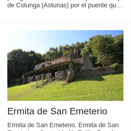
de Colunga (Asturias) por el puente que
libra el río de la Espasa (antiguamente
de piedra, cuyos cimientos afloran
todavía a la superficie los días de gran ...
Ermita de San Emeterio
Ermita de San Emeterio. Ermita de San