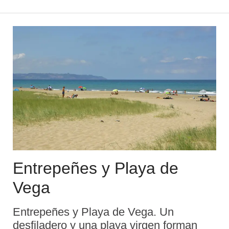
descubierta para la historia del arte
parietal en 1908. Es, por tant ...
Entrepeñes y Playa de
Vega
Entrepeñes y Playa de Vega. Un
desfiladero y una playa virgen forman