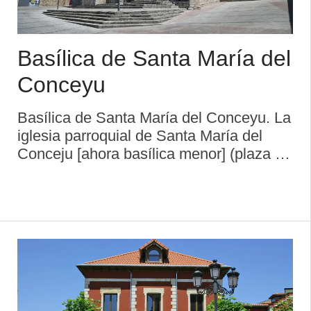
Basílica de Santa María del
Conceyu
Basílica de Santa María del Conceyu. La
iglesia parroquial de Santa María del
Conceju [ahora basílica menor] (plaza de
Cristo Rey), erigida intramuros y casi en
el centro de la cerca de la villa de
Llanes, es «uno de los monume ...