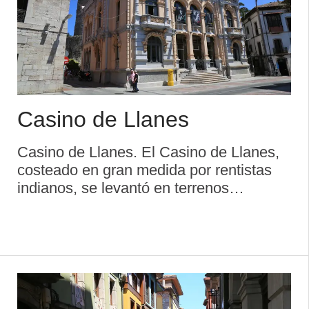
Casino de Llanes
Casino de Llanes. El Casino de Llanes,
costeado en gran medida por rentistas
indianos, se levantó en terrenos
ocupados hasta fines del siglo XIX por el
municipal mercado cubierto, de hierro y
cristal. Situado en pleno centro de la villa
llanisca ...