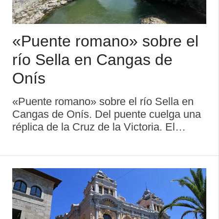
«Puente romano» sobre el
río Sella en Cangas de
Onís
«Puente romano» sobre el río Sella en
Cangas de Onís. Del puente cuelga una
réplica de la Cruz de la Victoria. El
Puentón o Puente Romano es el
monumento más representativo por
antonomasia de Cangas de Onís. Su
fábrica actual ...