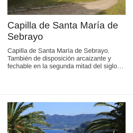
Capilla de Santa María de
Sebrayo
Capilla de Santa María de Sebrayo.
También de disposición arcaizante y
fechable en la segunda mitad del siglo
XIII es la capilla de Santa María de
Sebrayu. La Capillona, como
popularmente se la conoce debido a sus
buenas dimensiones, s ...