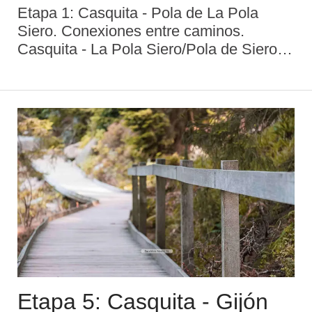
Etapa 1: Casquita - Pola de La Pola
Siero. Conexiones entre caminos.
Casquita - La Pola Siero/Pola de Siero:
21,6 km. Desvío frecuente en el camino
costero para acercarse a Oviedo, para
visitar la Catedral de San Salvador y las
reliquias y tesor ...
Etapa 5: Casquita - Gijón