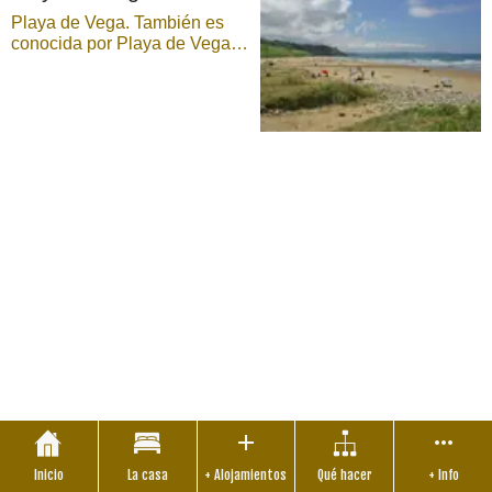
aislada ...
Playa de Vega. También es
conocida por Playa de Vega -
Berbes, Playa de Vega o
Playa de Berbes. El conjunto
formado por las hoces de
Entrepeñes y la playa de
Vega-Berbes ha sido
declarado Monumento
Natural. La marina o franja
costera riosel ...
Inicio
La casa
+ Alojamientos
Qué hacer
+ Info