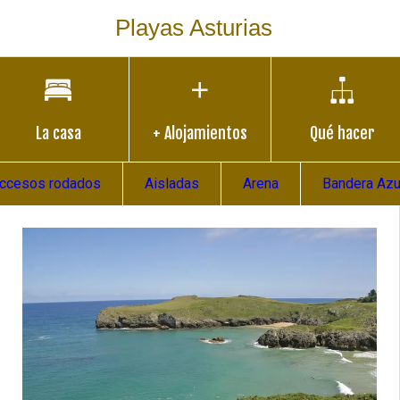
Playas Asturias
La casa
+ Alojamientos
Qué hacer
ccesos rodados
Aisladas
Arena
Bandera Azu