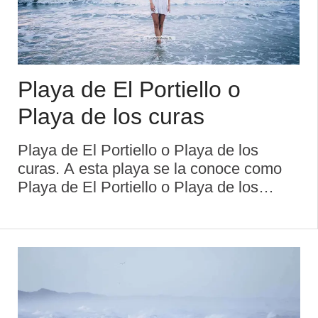
Playa de El Portiello o
Playa de los curas
Playa de El Portiello o Playa de los
curas. A esta playa se la conoce como
Playa de El Portiello o Playa de los
curas. Del pueblo de Cue parte un
camino que comunica con la concha de
El Portiello, en la que el islote de Toró y
Entremis descolla ...