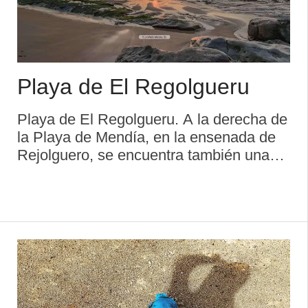
Playa de El Regolgueru
Playa de El Regolgueru. A la derecha de
la Playa de Mendía, en la ensenada de
Rejolguero, se encuentra también una
pequeña cala de piedra y un pequeño
arenal (que sólo se puede contemplar
con bajamar), con un acceso muy dif&#
...