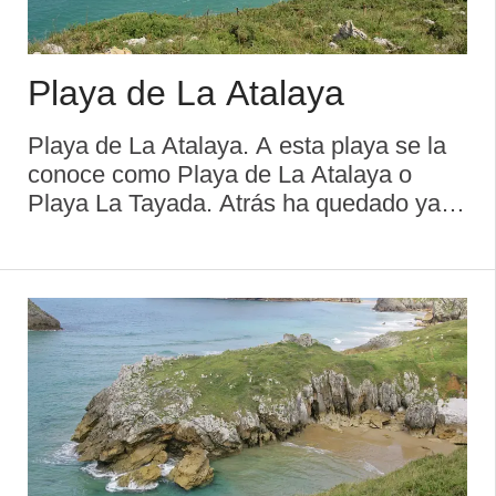
Playa de La Atalaya
Playa de La Atalaya. A esta playa se la
conoce como Playa de La Atalaya o
Playa La Tayada. Atrás ha quedado ya la
controversia suscitada por la antigua
titularidad privada de esta apacible y
primorosa playa, situada en el lado oeste
de la punta ...