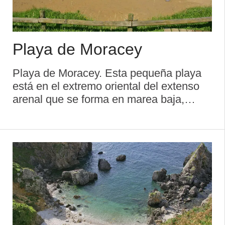
Playa de Moracey
Playa de Moracey. Esta pequeña playa
está en el extremo oriental del extenso
arenal que se forma en marea baja,
accediendo a ella por un camino de tierra
que sale de esta, o en baja mar. Les
separa un pequeño promontorio rocoso.
A dife ...