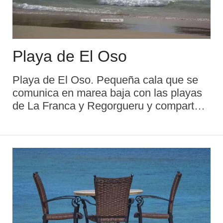
Playa de El Oso
Playa de El Oso. Pequeña cala que se
comunica en marea baja con las playas
de La Franca y Regorgueru y comparte
los servicios públicos de la playa de La
Franca. Se caracteriza por las profundas
oquedades que posee en la base de su
acantilad ...