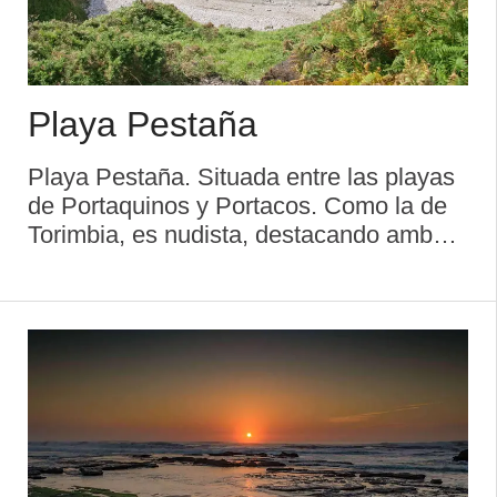
Playa Pestaña
Playa Pestaña. Situada entre las playas
de Portaquinos y Portacos. Como la de
Torimbia, es nudista, destacando ambas
por la calidad óptima de sus aguas.
Características generales: Longitud
playa: 100 metros Anchura media: 50
metros Grado oc ...