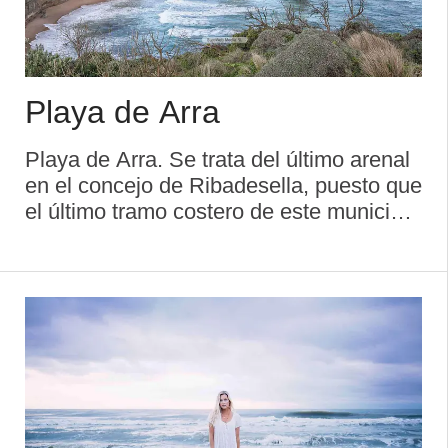
Playa de Arra
Playa de Arra. Se trata del último arenal
en el concejo de Ribadesella, puesto que
el último tramo costero de este municipio
es una sucesión de altos acantilados,
muy azotados aquí por el viento y el mar.
Características gene ...