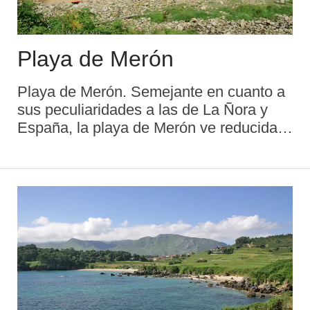
Playa de Merón
Playa de Merón. Semejante en cuanto a
sus peculiaridades a las de La Ñora y
España, la playa de Merón ve reducida
la cifra de visitantes como consecuencia
directa de la complicación que entraña
llegar a ella. Debido a las vul ...